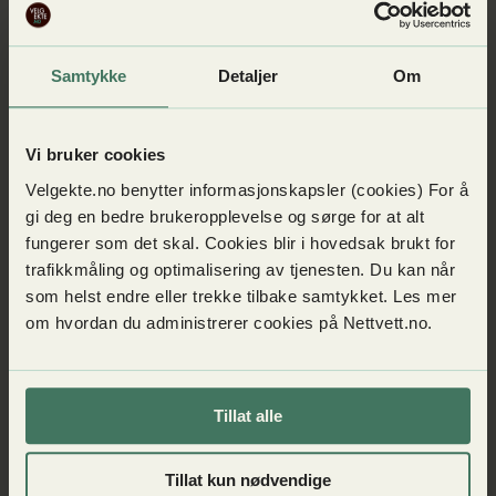
Hendel/Patentstyret
– Vi vet at det er organiserte kriminelle som står bak
piratkopiering, både når det gjelder ulovlig strømming eller
Samtykke
Detaljer
Om
nedlasting, og produksjon av fysiske varer, sier
prosjektleder i Velgekte og seniorrådgiver i Patentstyret,
Trine Hvammen-Nicholson, og fortsetter:
Vi bruker cookies
Velgekte.no benytter informasjonskapsler (cookies) For å
– Det er viktig for oss at forbrukerne vet om dette, slik at
gi deg en bedre brukeropplevelse og sørge for at alt
de kan ta bevisste valg.
fungerer som det skal. Cookies blir i hovedsak brukt for
trafikkmåling og optimalisering av tjenesten. Du kan når
Les hele rapporten her (pdf)
som helst endre eller trekke tilbake samtykket. Les mer
om hvordan du administrerer cookies på Nettvett.no.
Se oversikt over andre rapporter og studier om
piratkopiering
Tillat alle
Tillat kun nødvendige