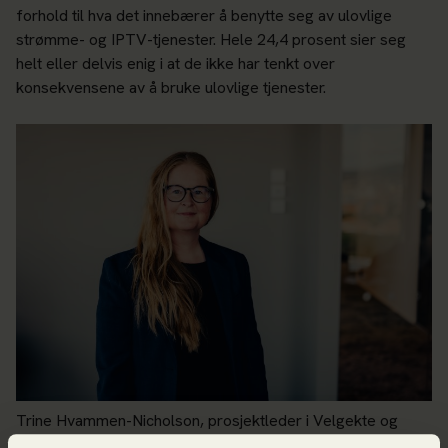
forhold til hva det innebærer å benytte seg av ulovlige
strømme- og IPTV-tjenester. Hele 24,4 prosent sier seg
helt eller delvis enig i at de ikke har tenkt over
konsekvensene av å bruke ulovlige tjenester.
Trine Hvammen-Nicholson, prosjektleder i Velgekte og
seniorrådgiver i Patentstyret. FOTO: Ilja C.