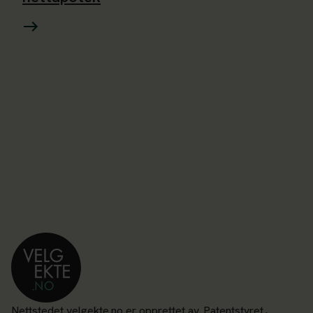
Nettstedet velgekte.no er opprettet av
Patentstyret
,