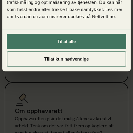
trafikkmåling og optimalisering av tjenesten. Du kan når
som helst endre eller trekke tilbake samtykket. Les mer
om hvordan du administrerer cookies på Nettvett.no.
Les mer om Ulovlig nedlasting
Tillat alle
Ulovlig nedlasting
Det er ikke fritt frem og laste ned eller streame
Tillat kun nødvendige
ting du finner på nett. Finn ut hvorfor!
Les mer om Om opphavsrett
Om opphavsrett
Opphavsretten gjør det mulig å leve av kreativt
arbeid. Tenk om det var fritt frem og kopiere alt
som ble skrevet, tegnet eller fotografert?