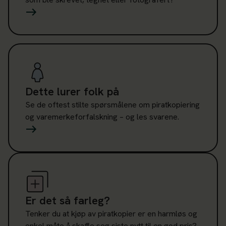
Les mer om Dette lurer folk på
Dette lurer folk på
Se de oftest stilte spørsmålene om piratkopiering
og varemerkeforfalskning – og les svarene.
Les mer om Er det så farleg?
Er det så farleg?
Tenker du at kjøp av piratkopier er en harmløs og
enkel måte å skaffe seg siste nytt til en god pris?