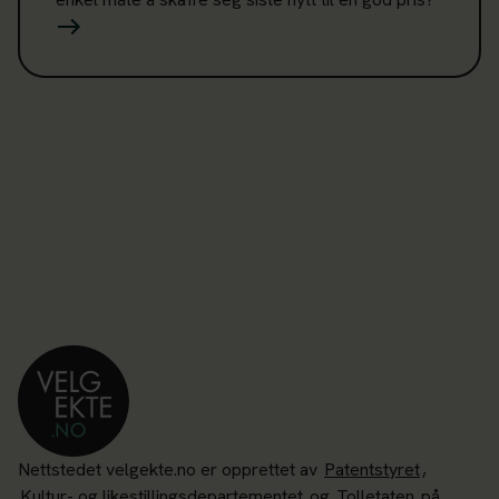
Nettstedet velgekte.no er opprettet av
Patentstyret
,
Kultur- og likestillingsdepartementet
og
Tolletaten
på