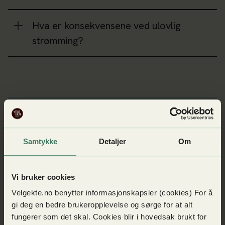
Hva er konsekvensene ved ulovlig
strømming?
Visste du at...
Samtykke
Detaljer
Om
60 % mener det er greit å piratkopiere når
innholdet ikke er tilgjengelig i abonnementet de
har?
Vi bruker cookies
Velgekte.no benytter informasjonskapsler (cookies) For å
gi deg en bedre brukeropplevelse og sørge for at alt
fungerer som det skal. Cookies blir i hovedsak brukt for