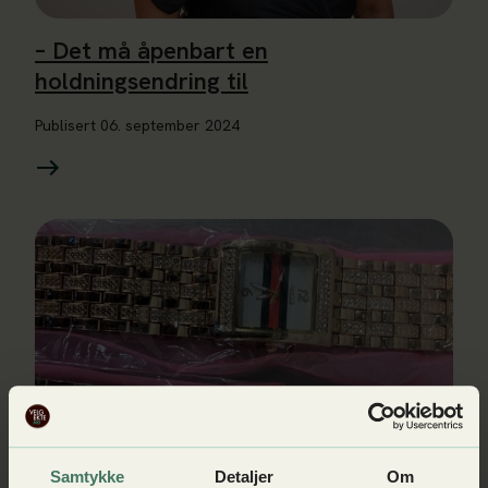
– Det må åpenbart en
holdningsendring til
Publisert
06. september 2024
Les mer om Dette er de mest piratkopierte varene
Samtykke
Detaljer
Om