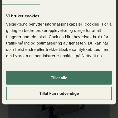
Vi bruker cookies
Dette er de mest piratkopierte varene
Velgekte.no benytter informasjonskapsler (cookies) For å
Publisert
03. september 2024
gi deg en bedre brukeropplevelse og sørge for at alt
fungerer som det skal. Cookies blir i hovedsak brukt for
trafikkmåling og optimalisering av tjenesten. Du kan når
som helst endre eller trekke tilbake samtykket. Les mer
Les mer om Hva skjer når falske varer stoppes av Tolletate
om hvordan du administrerer cookies på Nettvett.no.
Tillat alle
Tillat kun nødvendige