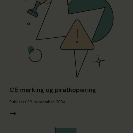
CE-merking og piratkopiering
Publisert
03. september 2024
Les mer om Hvorfor tilbakeholder Tolletaten falske varer?