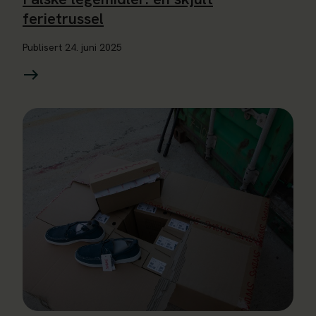
ferietrussel
Publisert
24. juni 2025
Les mer om 1 av 3 mener det er greit å kjøpe falske varer