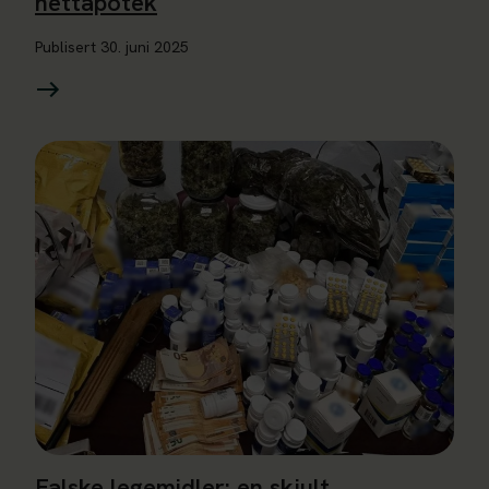
nettapotek
Publisert
30. juni 2025
Les mer om Falske legemidler: en skjult ferietrussel
Falske legemidler: en skjult