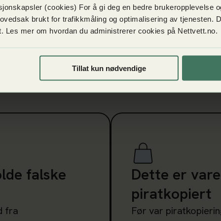
jonskapsler (cookies) For å gi deg en bedre brukeropplevelse og
hovedsak brukt for trafikkmåling og optimalisering av tjenesten.
et. Les mer om hvordan du administrerer cookies på Nettvett.no.
Tillat kun nødvendige
 varer
Les mer om Dette er varen
lde falske
Dette er vare
piratkopiert
d fra
Før var piratkopierin