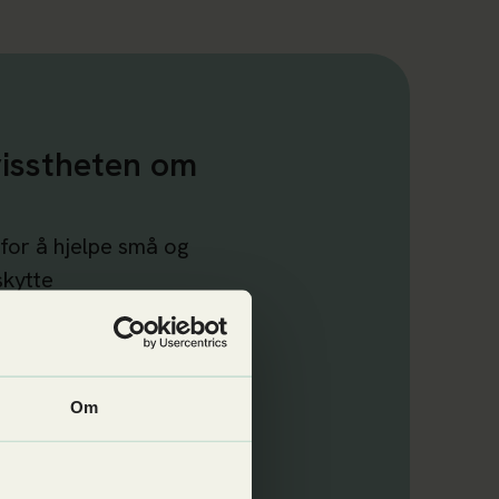
visstheten om
for å hjelpe små og
skytte
. Verktøyene gir
raktiske svar på
øke bevisstheten og
Om