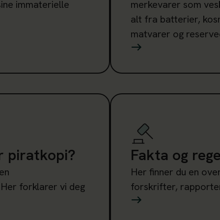
sine immaterielle
merkevarer som veske
alt fra batterier, kos
matvarer og reservede
?
Les mer om Fakta og rege
r piratkopi?
Fakta og reg
 en
Her finner du en ove
 Her forklarer vi deg
forskrifter, rapporter