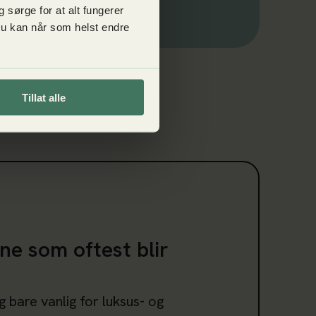
 sørge for at alt fungerer
 Du kan når som helst endre
Tillat alle
e som oftest blir piratkopiert
ne som oftest blir
g bare vanlig for luksus- og