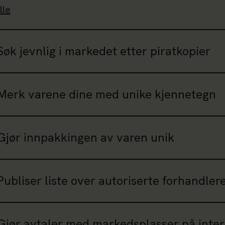
lle
Søk jevnlig i markedet etter piratkopier
Merk varene dine med unike kjennetegn
Gjør innpakkingen av varen unik
Publiser liste over autoriserte forhandler
Gjør avtaler med markedsplasser på inter