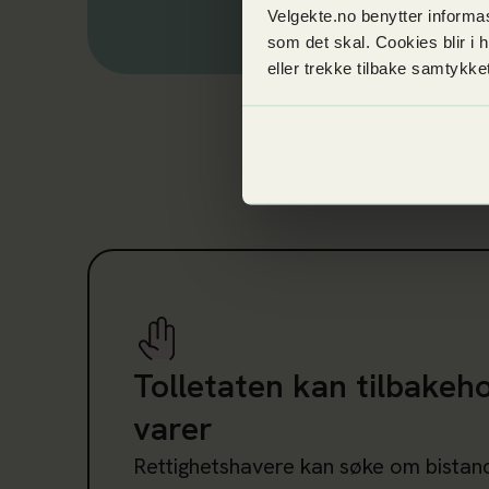
Velgekte.no benytter informas
som det skal. Cookies blir i 
eller trekke tilbake samtykk
Les mer om Tolletaten kan tilbakeholde falske
Tolletaten kan tilbakeho
varer
Rettighetshavere kan søke om bistan