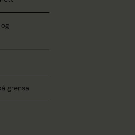
 og
 på grensa