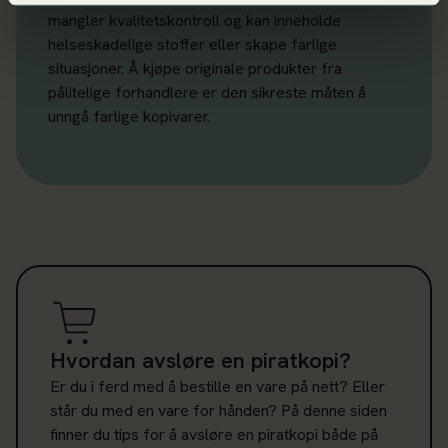
mangler kvalitetskontroll og kan inneholde
helseskadelige stoffer eller skape farlige
situasjoner. Å kjøpe originale produkter fra
pålitelige forhandlere er den sikreste måten å
unngå farlige kopivarer.
Les mer om Hvordan avsløre en piratkopi?
Hvordan avsløre en piratkopi?
Er du i ferd med å bestille en vare på nett? Eller
står du med en vare for hånden? På denne siden
finner du tips for å avsløre en piratkopi både på