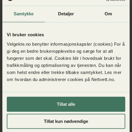
Designmøbler
Husholdningsartikler
Samtykke
Detaljer
Om
Batterier og andre forbruksvarer
Vi bruker cookies
Velgekte.no benytter informasjonskapsler (cookies) For å
gi deg en bedre brukeropplevelse og sørge for at alt
fungerer som det skal. Cookies blir i hovedsak brukt for
trafikkmåling og optimalisering av tjenesten. Du kan når
som helst endre eller trekke tilbake samtykket. Les mer
om hvordan du administrerer cookies på Nettvett.no.
Tillat alle
Tillat kun nødvendige
Pass på!
Piratkopierte varer kan være farlige å bruke. De