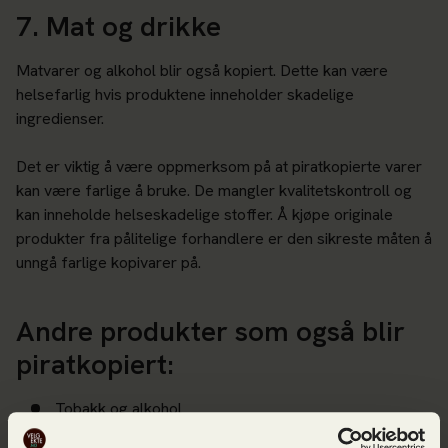
7. Mat og drikke
Matvarer og alkohol blir også kopiert. Dette kan være
helsefarlig hvis produktene inneholder skadelige
ingredienser.
Det er viktig å være oppmerksom på at piratkopierte varer
kan være farlige å bruke. De mangler kvalitetskontroll og
kan inneholde helseskadelige stoffer. Å kjøpe originale
produkter fra pålitelige forhandlere er den sikreste måten å
unngå farlige kopivarer på.
Andre produkter som også blir
piratkopiert:
Tobakk og alkohol
Sportsutstyr