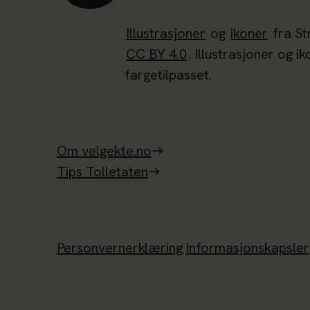
Illustrasjoner
og
ikoner
fra St
CC BY 4.0
. Illustrasjoner og i
fargetilpasset.
Om velgekte.no
Tips Tolletaten
Personvernerklæring
Informasjonskapsler