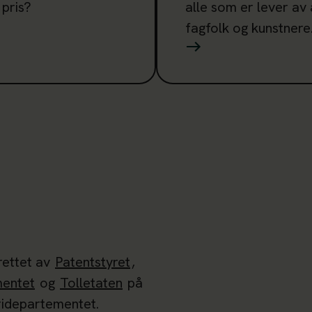
 pris?
alle som er lever av 
fagfolk og kunstnere
rettet av
Patentstyret
,
mentet
og
Tolletaten
på
ridepartementet.