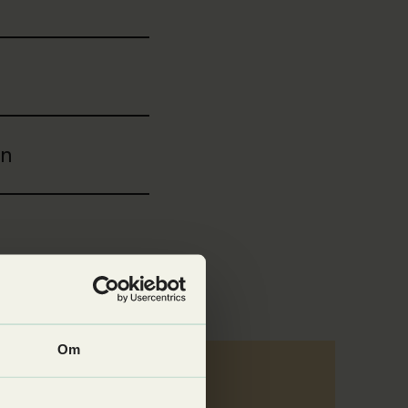
en
Om