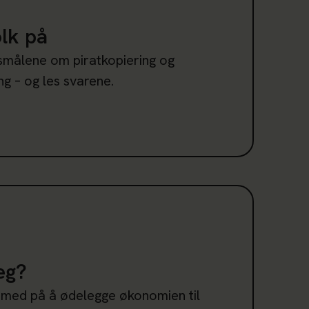
olk på
smålene om piratkopiering og
g – og les svarene.
eg?
eg?
 med på å ødelegge økonomien til