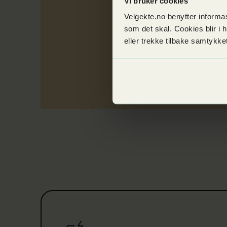
Vi bruker cookies
V
Velgekte.no benytter informas
1
som det skal. Cookies blir i 
eller trekke tilbake samtykk
s
a
Les mer om Ulovlig strømming og IPTV