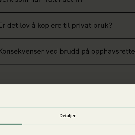
Er det lov å kopiere til privat bruk?
Konsekvenser ved brudd på opphavsrett
Detaljer