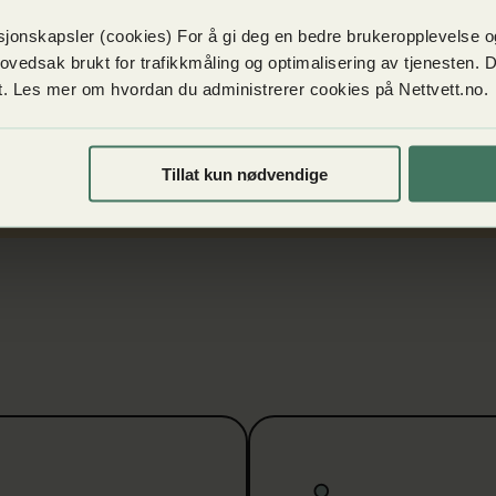
isste du at...
jonskapsler (cookies) For å gi deg en bedre brukeropplevelse og
4 % innrømmer å ha lastet opp eller ned ulovlig,
hovedsak brukt for trafikkmåling og optimalisering av tjenesten.
et. Les mer om hvordan du administrerer cookies på Nettvett.no.
ærlig for å se sport? Tallet stiger til 1 av 3 i
ldersgruppa 15-24 år.
Tillat kun nødvendige
Les mer om Dette lurer fo