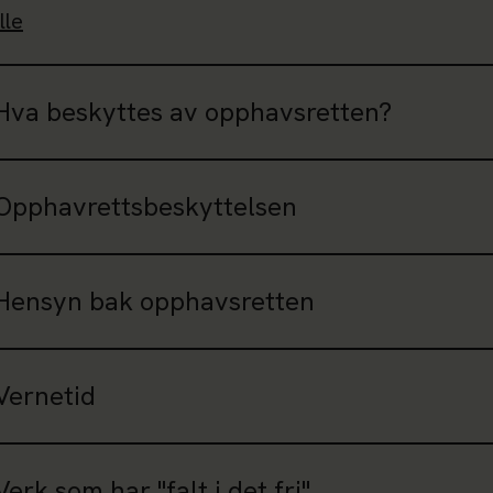
lle
Hva beskyttes av opphavsretten?
Opphavrettsbeskyttelsen
Hensyn bak opphavsretten
Vernetid
Verk som har "falt i det fri"